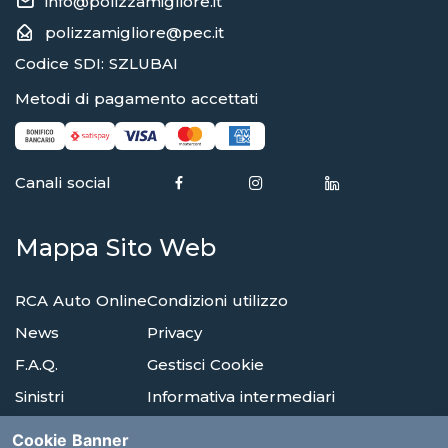
info@polizzamigliore.it
polizzamigliore@pec.it
Codice SDI: SZLUBAI
Metodi di pagamento accettati
Canali social
Mappa Sito Web
RCA Auto Online
Condizioni utilizzo
News
Privacy
F.A.Q.
Gestisci Cookie
Sinistri
Informativa intermediari
Reclami
Compagnie di assicurazione
Cookie Banner