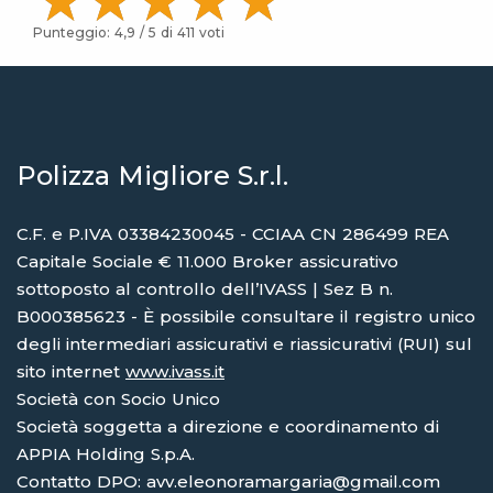
Punteggio:
4,9
/ 5 di
411
voti
Polizza Migliore S.r.l.
C.F. e P.IVA 03384230045 - CCIAA CN 286499 REA
Capitale Sociale € 11.000 Broker assicurativo
sottoposto al controllo dell’IVASS | Sez B n.
B000385623 - È possibile consultare il registro unico
degli intermediari assicurativi e riassicurativi (RUI) sul
sito internet
www.ivass.it
Società con Socio Unico
Società soggetta a direzione e coordinamento di
APPIA Holding S.p.A.
Contatto DPO: avv.eleonoramargaria@gmail.com