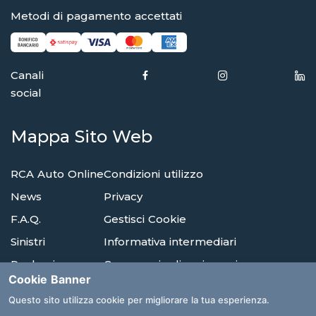
Metodi di pagamento accettati
Canali
social
Mappa Sito Web
RCA Auto Online
Condizioni utilizzo
News
Privacy
F.A.Q.
Gestisci Cookie
Sinistri
Informativa intermediari
Reclami
Compagnie di assicurazione
Cookie Banner
Agenzie
Glossario
Questo sito utilizza cookie per migliorare la tua esperienza.
Albi E Ordini