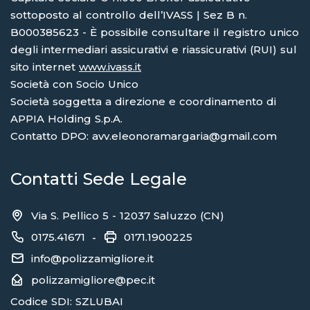
sottoposto al controllo dell’IVASS | Sez B n.
B000385623 - È possibile consultare il registro unico
degli intermediari assicurativi e riassicurativi (RUI) sul
sito internet
www.ivass.it
Società con Socio Unico
Società soggetta a direzione e coordinamento di
APPIA Holding S.p.A.
Contatto DPO: avv.eleonoramargaria@gmail.com
Contatti Sede Legale
Via S. Pellico 5 - 12037 Saluzzo (CN)
0175.41671
0171.1900225
-
info@polizzamigliore.it
polizzamigliore@pec.it
Codice SDI: SZLUBAI