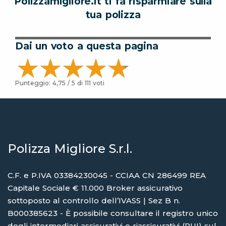
Polizzamigliore.it ti fa risparmiare sulla
tua polizza
Dai un voto a questa pagina
Punteggio:
4,75
/ 5 di
111
voti
Polizza Migliore S.r.l.
C.F. e P.IVA 03384230045 - CCIAA CN 286499 REA
Capitale Sociale € 11.000 Broker assicurativo
sottoposto al controllo dell’IVASS | Sez B n.
B000385623 - È possibile consultare il registro unico
degli intermediari assicurativi e riassicurativi (RUI) sul