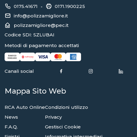
0175.41671
0171.1900225
-
info@polizzamigliore.it
polizzamigliore@pec.it
Codice SDI: SZLUBAI
Metodi di pagamento accettati
Canali social
Mappa Sito Web
RCA Auto Online
Condizioni utilizzo
News
Privacy
F.A.Q.
Gestisci Cookie
Sinistri
Informativa intermediari