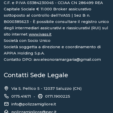
C.F. e P.IVA 03384230045 - CCIAA CN 286499 REA
Capitale Sociale € 11.000 Broker assicurativo
sottoposto al controllo dell’IVASS | Sez B n.
B000385623 - È possibile consultare il registro unico
degli intermediari assicurativi e riassicurativi (RUI) sul
sito internet
www.ivass.it
Società con Socio Unico
Società soggetta a direzione e coordinamento di
APPIA Holding S.p.A.
Contatto DPO: avv.eleonoramargaria@gmail.com
Contatti Sede Legale
Via S. Pellico 5 - 12037 Saluzzo (CN)
0175.41671
0171.1900225
-
info@polizzamigliore.it
polizzamigliore@pec.it