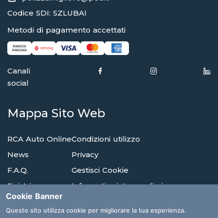
Codice SDI: SZLUBAI
Metodi di pagamento accettati
Canali
social
Mappa Sito Web
RCA Auto Online
Condizioni utilizzo
News
Privacy
F.A.Q.
Gestisci Cookie
Sinistri
Informativa intermediari
Cookie Banner
Reclami
Compagnie di assicurazione
Questo sito utilizza cookie per migliorare la tua esperienza.
Agenzie
Glossario