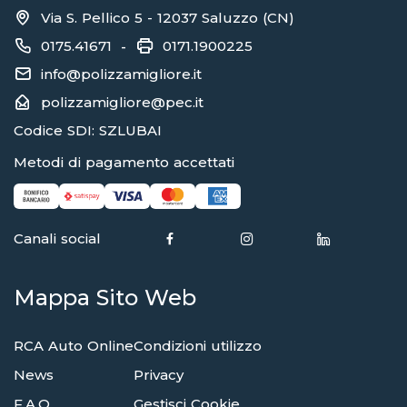
Via S. Pellico 5 - 12037 Saluzzo (CN)
0175.41671
0171.1900225
-
info@polizzamigliore.it
polizzamigliore@pec.it
Codice SDI: SZLUBAI
Metodi di pagamento accettati
Canali social
Mappa Sito Web
RCA Auto Online
Condizioni utilizzo
News
Privacy
F.A.Q.
Gestisci Cookie