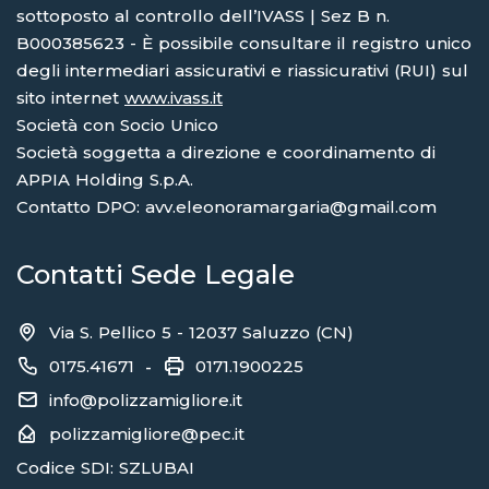
sottoposto al controllo dell’IVASS | Sez B n.
B000385623 - È possibile consultare il registro unico
degli intermediari assicurativi e riassicurativi (RUI) sul
sito internet
www.ivass.it
Società con Socio Unico
Società soggetta a direzione e coordinamento di
APPIA Holding S.p.A.
Contatto DPO: avv.eleonoramargaria@gmail.com
Contatti Sede Legale
Via S. Pellico 5 - 12037 Saluzzo (CN)
0175.41671
0171.1900225
-
info@polizzamigliore.it
polizzamigliore@pec.it
Codice SDI: SZLUBAI