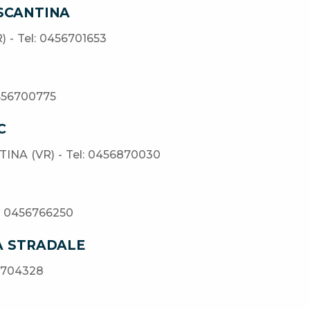
SCANTINA
) - Tel: 0456701653
0456700775
C
TINA (VR) - Tel: 0456870030
l: 0456766250
A STRADALE
56704328