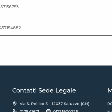
457156753
0457154882
Contatti Sede Legale
M
Via S. Pellico 5 - 12037 Saluzzo (CN)
RC
0175.41671
0171.1900225
-
N