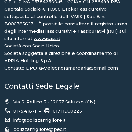
C.F. e P.IVA 03384230045 - CCIAA CN 286499 REA
Capitale Sociale € 11.000 Broker assicurativo
sottoposto al controllo dell’IVASS | Sez B n.
B000385623 - È possibile consultare il registro unico
degli intermediari assicurativi e riassicurativi (RUI) sul
sito internet
www.ivass.it
Società con Socio Unico
Società soggetta a direzione e coordinamento di
APPIA Holding S.p.A.
Contatto DPO: avv.eleonoramargaria@gmail.com
Contatti Sede Legale
Via S. Pellico 5 - 12037 Saluzzo (CN)
0175.41671
0171.1900225
-
info@polizzamigliore.it
polizzamigliore@pec.it