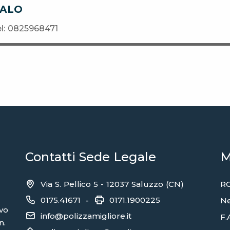
TALO
el: 0825968471
Contatti Sede Legale
M
Via S. Pellico 5 - 12037 Saluzzo (CN)
RC
0175.41671
0171.1900225
-
N
ivo
info@polizzamigliore.it
F.
n.