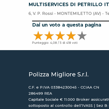
MULTISERVICES DI PETRILLO I
6, V. P. Rossi - MONTEMILETTO (AV) - T
Dai un voto a questa pagina
Punteggio:
4,08
/ 5 di
418
voti
Polizza Migliore S.r.l.
C.F. e P.IVA 03384230045 - CCIAA CN
286499 REA
Capitale Sociale € 11.000 Broker assicurat
sottoposto al controllo dell’IVASS | Sez B 