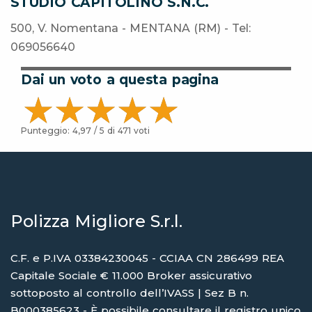
STUDIO CAPITOLINO S.N.C.
500, V. Nomentana - MENTANA (RM) - Tel:
069056640
Dai un voto a questa pagina
Punteggio:
4,97
/ 5 di
471
voti
Polizza Migliore S.r.l.
C.F. e P.IVA 03384230045 - CCIAA CN 286499 REA
Capitale Sociale € 11.000 Broker assicurativo
sottoposto al controllo dell’IVASS | Sez B n.
B000385623 - È possibile consultare il registro unico