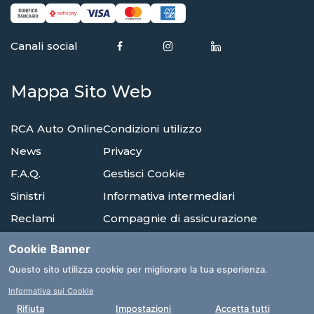
Canali social
Mappa Sito Web
RCA Auto Online
Condizioni utilizzo
News
Privacy
F.A.Q.
Gestisci Cookie
Sinistri
Informativa intermediari
Reclami
Compagnie di assicurazione
Agenzie
Glossario
Cookie Banner
Albi E Ordini
Questo sito utilizza cookie per migliorare la tua esperienza.
Informativa sui Cookie
Clicca qui per la tua consulenza
Rifiuta
Impostazioni
Accetta tutti