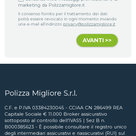
marketing da Polizzamigliore.it
Il consenso fornito per il trattamento dei dati
potrà essere revocato in ogni momento inviando
una e-mail all’indirizzo
privacy@polizzamigliore.it
Polizza Migliore S.r.l.
C.F. e P.IVA 03384230045 - CCIAA CN 286499 REA
Capitale Sociale € 11.000 Broker assicurativo
sottoposto al controllo dell’IVASS | Sez B n.
B000385623 - È possibile consultare il registro unico
degli intermediari assicurativi e riassicurativi (RUI) sul