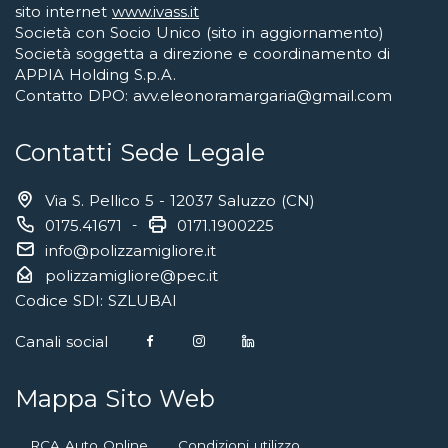
sito internet
www.ivass.it
Società con Socio Unico (sito in aggiornamento)
Società soggetta a direzione e coordinamento di
APPIA Holding S.p.A.
Contatto DPO: avv.eleonoramargaria@gmail.com
Contatti Sede Legale
Via S. Pellico 5 - 12037 Saluzzo (CN)
0175.41671
-
0171.1900225
info@polizzamigliore.it
polizzamigliore@pec.it
Codice SDI: SZLUBAI
Canali social
Mappa Sito Web
RCA Auto Online
Condizioni utilizzo