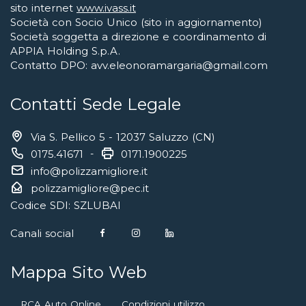
sito internet
www.ivass.it
Società con Socio Unico (sito in aggiornamento)
Società soggetta a direzione e coordinamento di
APPIA Holding S.p.A.
Contatto DPO: avv.eleonoramargaria@gmail.com
Contatti Sede Legale
Via S. Pellico 5 - 12037 Saluzzo (CN)
0175.41671
-
0171.1900225
info@polizzamigliore.it
polizzamigliore@pec.it
Codice SDI: SZLUBAI
Canali social
Mappa Sito Web
RCA Auto Online
Condizioni utilizzo