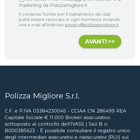
marketing da Polizzamigliore.it
Il consenso fornito per il trattamento dei dati
potrà essere revocato in ogni momento inviando
una e-mail all’indirizzo
privacy@polizzamigliore.it
Polizza Migliore S.r.l.
C.F. e P.IVA 03384230045 - CCIAA CN 286499 REA
Capitale Sociale € 11.000 Broker assicurativo
sottoposto al controllo dell’IVASS | Sez B n.
B000385623 - È possibile consultare il registro unico
degli intermediari assicurativi e riassicurativi (RUI) sul