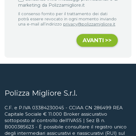
marketing da Polizzamigliore.it
Il consenso fornito per il trattamento dei dati
potrà essere revocato in ogni momento inviando
una e-mail all’indirizzo
privacy@polizzamigliore.it
Polizza Migliore S.r.l.
C.F. e P.IVA 03384230045 - CCIAA CN 286499 REA
Capitale Sociale € 11.000 Broker assicurativo
sottoposto al controllo dell’IVASS | Sez B n.
B000385623 - È possibile consultare il registro unico
degli intermediari assicurativi e riassicurativi (RUI) sul