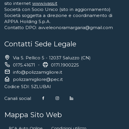
sito internet
www.ivass.it
Società con Socio Unico (sito in aggiornamento)
Società soggetta a direzione e coordinamento di
APPIA Holding S.p.A.
Contatto DPO: avv.eleonoramargaria@gmail.com
Contatti Sede Legale
Via S. Pellico 5 - 12037 Saluzzo (CN)
0175.41671
-
0171.1900225
info@polizzamigliore.it
polizzamigliore@pec.it
Codice SDI: SZLUBAI
Canali social
Mappa Sito Web
RCA Auto Online
Condizioni utilizzo