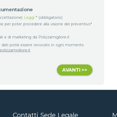
documentazione
accettazione)
Leggi
* (obbligatorio)
ie per poter procedere alla visione del preventivo*
 e di marketing da Polizzamigliore.it
ei dati potrà essere revocato in ogni momento
olizzamigliore.it
Contatti Sede Legale
M